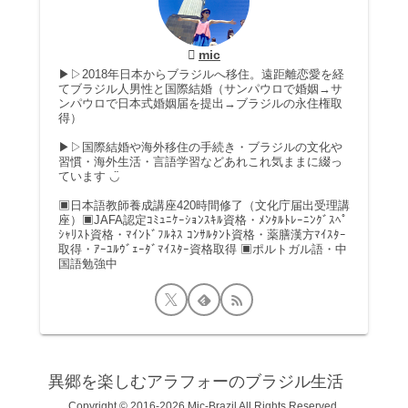
mic
▶▷2018年日本からブラジルへ移住。遠距離恋愛を経
てブラジル人男性と国際結婚（サンパウロで婚姻→サ
ンパウロで日本式婚姻届を提出→ブラジルの永住権取
得）
▶▷国際結婚や海外移住の手続き・ブラジルの文化や
習慣・海外生活・言語学習などあれこれ気ままに綴っ
ています ◡̈
▣日本語教師養成講座420時間修了（文化庁届出受理講
座）▣JAFA認定ｺﾐｭﾆｹｰｼｮﾝｽｷﾙ資格・ﾒﾝﾀﾙﾄﾚｰﾆﾝｸﾞｽﾍﾟ
ｼｬﾘｽﾄ資格・ﾏｲﾝﾄﾞﾌﾙﾈｽ ｺﾝｻﾙﾀﾝﾄ資格・薬膳漢方ﾏｲｽﾀｰ
取得・ｱｰﾕﾙｳﾞｪｰﾀﾞﾏｲｽﾀｰ資格取得 ▣ポルトガル語・中
国語勉強中
異郷を楽しむアラフォーのブラジル生活
Copyright © 2016-2026 Mic-Brazil All Rights Reserved.