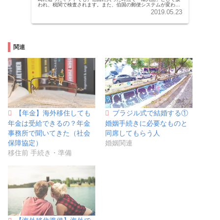
われ、税関で検査されます。また、伯国の郵便システムが変わっ
たこともあり、日本から荷物を送る場合は「追跡可能な方法」を
2019.05.23
取ることをおすすめします。現地新聞にも「必ず書留で」と注意
を促す記事が上がっていました。
関連
【年金】海外移住しても
ブラジル式で結婚する①
年金は受給できるの？年金
婚姻手続きに必要なものと
事務所で聞いてきた（社会
同席してもらう人
保障協定）
婚姻関連
移住前 手続き・準備