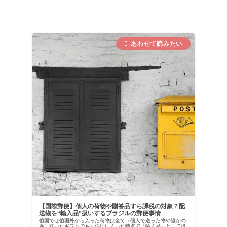
.
【国際郵便】個人の荷物や贈答品すら課税の対象？配
送物を“輸入品”扱いするブラジルの郵便事情
伯国では伯国外から入った荷物は全て（個人で送った物や誰かの
為に送ったギフトでも）伯国に入った時点で「輸入品」として扱