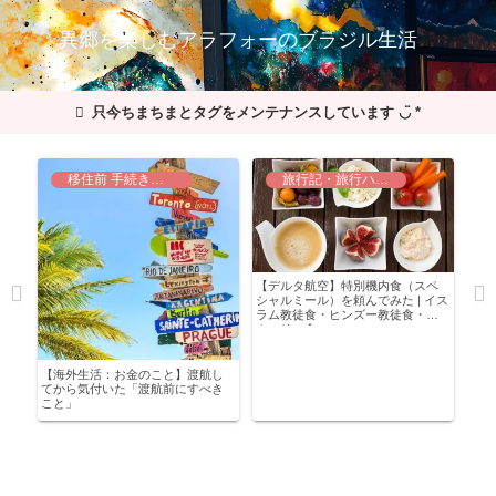
異郷を楽しむアラフォーのブラジル生活
只今ちまちまとタグをメンテナンスしています ◡̈ *
移住前 手続き・準備
旅行記・旅行ハック
」
【デルタ航空】特別機内食（スペ
シャルミール）を頼んでみた | イス
ラム教徒食・ヒンズー教徒食・低
カロリー食
【海外生活：お金のこと】渡航し
【海
てから気付いた「渡航前にすべき
列し
こと」