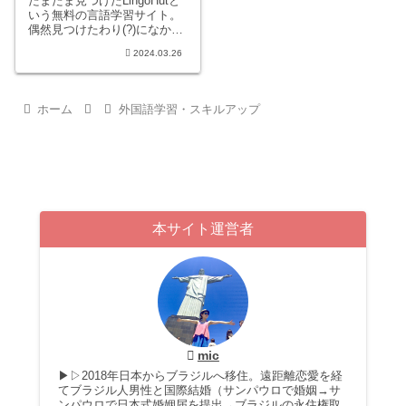
たまたま見つけたLingoHutと
いう無料の言語学習サイト。
偶然見つけたわり(?)になかな
か良いリスニング教材なので
2024.03.26
は!?と思ったので少し使って
みて、その感想を書いてみま
した。
ホーム
外国語学習・スキルアップ
本サイト運営者
mic
▶▷2018年日本からブラジルへ移住。遠距離恋愛を経
てブラジル人男性と国際結婚（サンパウロで婚姻→サ
ンパウロで日本式婚姻届を提出→ブラジルの永住権取