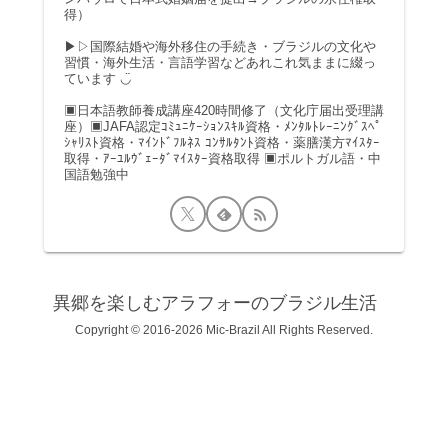
得）
▶▷国際結婚や海外移住の手続き・ブラジルの文化や
習慣・海外生活・言語学習などあれこれ気ままに綴っ
ています ◡̈
▣日本語教師養成講座420時間修了（文化庁届出受理講
座）▣JAFA認定ｺﾐｭﾆｹｰｼｮﾝｽｷﾙ資格・ﾒﾝﾀﾙﾄﾚｰﾆﾝｸﾞｽﾍﾟ
ｼｬﾘｽﾄ資格・ﾏｲﾝﾄﾞﾌﾙﾈｽ ｺﾝｻﾙﾀﾝﾄ資格・薬膳漢方ﾏｲｽﾀｰ
取得・ｱｰﾕﾙｳﾞｪｰﾀﾞﾏｲｽﾀｰ資格取得 ▣ポルトガル語・中
国語勉強中
異郷を楽しむアラフォーのブラジル生活
Copyright © 2016-2026 Mic-Brazil All Rights Reserved.