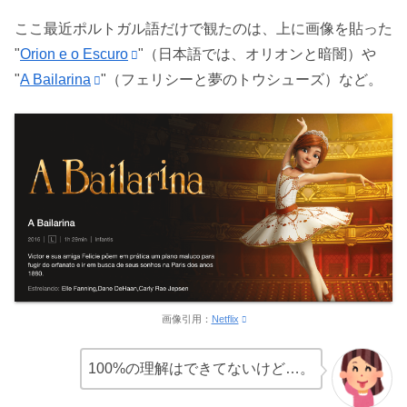
ここ最近ポルトガル語だけで観たのは、上に画像を貼った
"
Orion e o Escuro
"（日本語では、オリオンと暗闇）や
"
A Bailarina
"（フェリシーと夢のトウシューズ）など。
画像引用：
Netflix
100%の理解はできてないけど…。