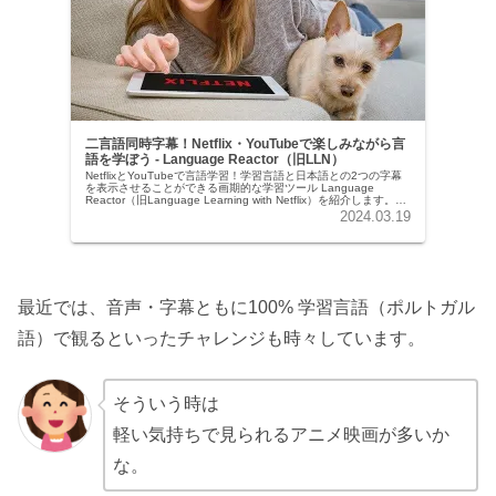
二言語同時字幕！Netflix・YouTubeで楽しみながら言
語を学ぼう - Language Reactor（旧LLN）
NetflixとYouTubeで言語学習！学習言語と日本語との2つの字幕
を表示させることができる画期的な学習ツール Language
Reactor（旧Language Learning with Netflix）を紹介します。お
うち時間を楽しい学び時間にしましょう！
2024.03.19
最近では、音声・字幕ともに100% 学習言語（ポルトガル
語）で観るといったチャレンジも時々しています。
そういう時は
軽い気持ちで見られるアニメ映画が多いか
な。