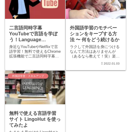
れていますが、発音について
新たな発見があったのでこち
らにメモしておきます。
二言語同時字幕
外国語学習のモチベー
YouTubeで言語を学ぼ
ションをキープする方
う！Language
法 〜 何をどう続けるか
Reactor（旧LLN）
身近なYouTubeやNetflixで言
ラクして外国語を身につける
語学習！無料で使えるChrome
なんて方法はありませんが
拡張機能で二言語同時字幕を
（あるなら教えて！笑）楽し
使ってみませんか？画期的す
みながら学べる方法があった
2022.01.03
ぎてびっくりするはずです
ら嬉しいですよね。海外在住
（笑）こちらでは使い方や使
3年目になる筆者の言語学習
い方のコツなどを紹介してい
に対する目標とその取り組み
外国語学習・スキルアップ
ます。
方をここでは紹介していま
す。
無料で使える言語学習
サイト LingoHut を使っ
てみたよ