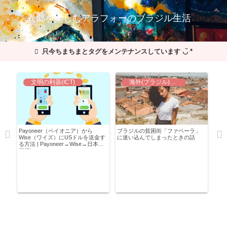
異郷を楽しむアラフォーのブラジル生活
只今ちまちまとタグをメンテナンスしています ◡̈ *
文明の利器(ICT)
海外(ブラジル)での暮らし
タ
Payoneer（ペイオニア）から
ブラジルの貧困街「ファベーラ」
【移
航
Wise（ワイズ）にUSドルを送金す
に迷い込んでしまったときの話
いさ
る方法 | Payoneer→Wise→日本の
よう
銀行