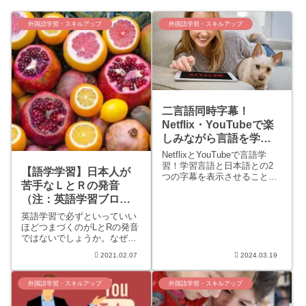
外国語学習・スキルアップ
外国語学習・スキルアップ
二言語同時字幕！
Netflix・YouTubeで楽
しみながら言語を学ぼ
う – Language
NetflixとYouTubeで言語学
Reactor（旧LLN）
習！学習言語と日本語との2
【語学学習】日本人が
つの字幕を表示させることが
苦手なＬとＲの発音
できる画期的な学習ツール
（注：英語学習ブログ
Language Reactor（旧
Language Learning with
じゃないよ）
英語学習で必ずといっていい
Netflix）を紹介します。おう
ほどつまづくのがLとRの発音
ち時間を楽しい学び時間にし
ではないでしょうか。なぜ難
ましょう！
しいのかは簡単で「日本語に
2021.02.07
2024.03.19
はない音だから日本人には出
しづらい」ということ。…て
簡単に言うけどさ！みたいな
外国語学習・スキルアップ
外国語学習・スキルアップ
（笑）海外移住後は現地言語
であるポルトガル語に悩まさ