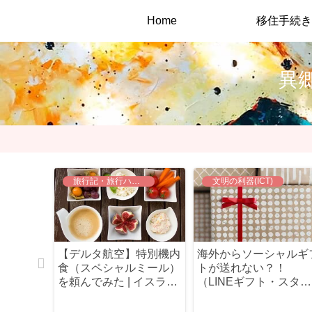
Home
移住手続き
異
ク
旅行記・旅行ハック
文明の利器(ICT)
 Web】登
【デルタ航空】特別機内
海外からソーシャルギ
わらずロ
食（スペシャルミール）
トが送れない？！
った意外
を頼んでみた | イスラム
（LINEギフト・スタバ
教徒食・ヒンズー教徒
ギフト・Giftee）
食・低カロリー食