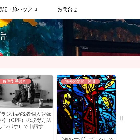
行記・旅ハック
お問合せ
生活
移住後 手続き
海外の文化・習慣
ビザ・
ブラジル納税者個人登録
【ブラジ
番号（CPF）の取得方法
Д`) 
| サンパウロで申請する
永住権
場合
など①
【海外生活】ブラジルで