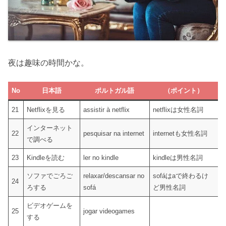
夜は趣味の時間かな。
No
日本語
ポルトガル語
（ポイント）
21
Netflixを見る
assistir à netflix
netflixは女性名詞
インターネット
22
pesquisar na internet
internetも女性名詞
で調べる
23
Kindleを読む
ler no kindle
kindleは男性名詞
ソファでごろご
relaxar/descansar no
sofáはaで終わるけ
24
ろする
sofá
ど男性名詞
ビデオゲームを
25
jogar videogames
する