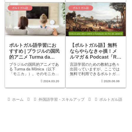
っていたくらい内容も充実し
国名をポルトガル語ではどの
ています。英会話に比べて参
ように言うのか調べました。
ポルトガル語
ポルトガル語
考書や教材が少ないポルトガ
ワールドカップにあやかり、
ル語ですが、とても有益なサ
ポルトガル語の語彙力アップ
イトだと思います。
を目指しましょう！
ポルトガル語学習にお
【ポルトガル語】無料
すすめ | ブラジルの国民
ならやらなきゃ損！メ
的アニメ Turma da
ルマガ & Podcast「Rio
Mônica（トゥルマ ダ モ
& Learn」に登録してみ
ブラジルの国民的アニメであ
言語学習のための教材は色々
ニカ）
よう
る Turma da Mônica（以下
出回っていますが、ここでは
「モニカ」）。そのモニカの
無料で利用できるポルトガル
漫画を無料で見られるリンク
語のメルマガ & Podcast「Rio
2024.03.20
2026.06.06
を記事内に貼っています。そ
& Learn」を紹介します。言語
れらを使って楽しくポルトガ
を学びながらブラジルの文化
ル語を勉強しましょう！
や習慣なども一緒に学べるの
で、まさに一石二鳥とはこの
ホーム
外国語学習・スキルアップ
ポルトガル語
ことでしょう。