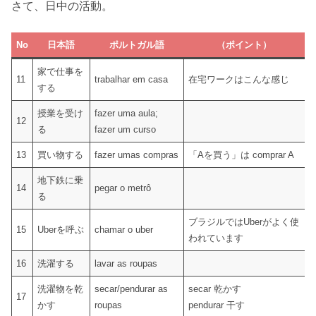
さて、日中の活動。
No
日本語
ポルトガル語
（ポイント）
家で仕事を
11
trabalhar em casa
在宅ワークはこんな感じ
する
授業を受け
fazer uma aula;
12
る
fazer um curso
13
買い物する
fazer umas compras
「Aを買う」は comprar A
地下鉄に乗
14
pegar o metrô
る
ブラジルではUberがよく使
15
Uberを呼ぶ
chamar o uber
われています
16
洗濯する
lavar as roupas
洗濯物を乾
secar/pendurar as
secar 乾かす
17
かす
roupas
pendurar 干す