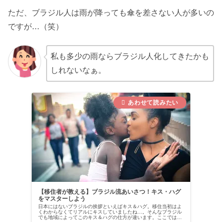
ただ、ブラジル人は雨が降っても傘を差さない人が多いの
ですが…（笑）
私も多少の雨ならブラジル人化してきたかも
しれないなぁ。
【移住者が教える】ブラジル流あいさつ！キス・ハグ
をマスターしよう
日本にはないブラジルの挨拶といえばキス＆ハグ。移住当初はよ
くわからなくてリアルにキスしていましたね…。そんなブラジル
でも地域によってこのキス＆ハグの仕方が違います。ここではど