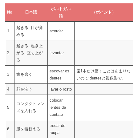
ポルトガル
No
日本語
（ポイント）
語
起きる; 目が覚
1
acordar
める
起きる; 起き上
2
がる; 立ち上が
levantar
る
escovar os
歯1本だけ磨くことはあまりな
3
歯を磨く
dentes
いので dentesと複数形で。
4
顔を洗う
lavar o rosto
colocar
コンタクトレン
5
lentes de
ズを入れる
contato
trocar de
6
服を着替える
roupa