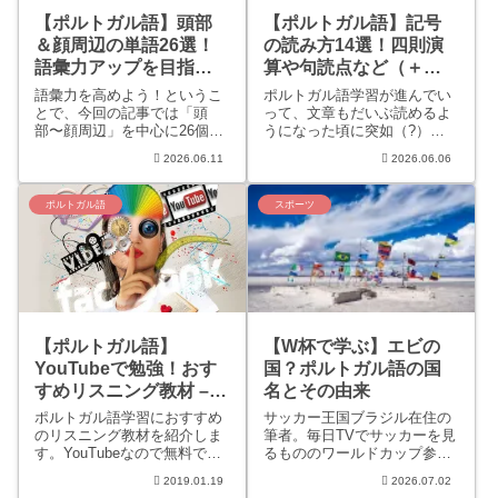
【ポルトガル語】頭部
【ポルトガル語】記号
＆顔周辺の単語26選！
の読み方14選！四則演
語彙力アップを目指そ
算や句読点など（＋ー
う
;？！＆）
語彙力を高めよう！というこ
ポルトガル語学習が進んでい
とで、今回の記事では「頭
って、文章もだいぶ読めるよ
部〜顔周辺」を中心に26個の
うになった頃に突如（?）現
単語を集めました。例えば
れる記号。意外にも読み方を
2026.06.11
2026.06.06
「目頭」や「耳たぶ」のよう
知らなかったりしますよね？
な表現を知っていますか？言
少なくともわたしはそうでし
えるようで言えない…そんな
た。あはは。こちらの記事で
ポルトガル語
スポーツ
もどかしさ今日で終わりにし
は、ブラジル人である我が主
ましょう！
人監修のもと（笑）ポルトガ
ル語の...
【ポルトガル語】
【W杯で学ぶ】エビの
YouTubeで勉強！おす
国？ポルトガル語の国
すめリスニング教材 –
名とその由来
Learn Portuguese with
ポルトガル語学習におすすめ
サッカー王国ブラジル在住の
Portuguese Pod
のリスニング教材を紹介しま
筆者。毎日TVでサッカーを見
す。YouTubeなので無料で聞
るもののワールドカップ参加
101.com
くことができますし、ポルト
国のポルトガル語名がわから
2019.01.19
2026.07.02
ガル語の先生もレッスンで使
ない（苦笑）そこで今回は各