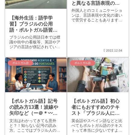
と異なる言語表現の違
い
外国人とのコミュニケーショ
ンは、言語表現や文化の違い
【海外生活：語学学
で苦労することもあります。
習】ブラジルの公用
ブラジル在住の筆者の経験
語・ポルトガル語習得
（はっきり言われて凹んだこ
と・克服した方法など）を紹
への道
ブラジルの公用語日本では標
介しつつ、一緒に言語の特性
識や街中の看板等、英語やア
について考えていきましょ
ジアの言語が併記されている
う。
2022.12.04
ものが多いですが、ブラジル
では基本的に公用語であるポ
ルトガル語のみで、多言語表
ポルトガル語
ポルトガル語
記は稀な気がします。数年
前、初めてブラジルへ来たと
きは何一つポルトガル語の勉
強をして...
【ポルトガル語】記号
【ポルトガル語】初心
の読み方13選！波線や
者にもおすすめのテキ
矢印など（ー＠＊〰
スト「ブラジル人によ
→）
る生きたブラジルポル
文法はわかってきても意外
英会話やスペイン語などと比
トガル語」
と？！知らない記号の読み
べてもポルトガル語のテキス
方。ここではブラジル人の主
トって本当に少ないですよ