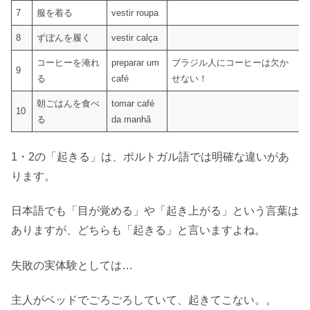
7
服を着る
vestir roupa
8
ずぼんを履く
vestir calça
コーヒーを淹れ
preparar um
ブラジル人にコーヒーは欠か
9
る
café
せない！
朝ごはんを食べ
tomar café
10
る
da manhã
1・2の「起きる」は、ポルトガル語では明確な違いがあ
ります。
日本語でも「目が覚める」や「起き上がる」という言葉は
ありますが、どちらも「起きる」と言いますよね。
失敗の実体験としては…
主人がベッドでごろごろしていて、起きてこない。。