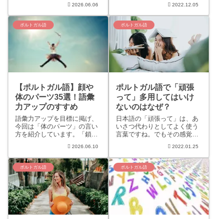
人監修のもと（笑）3つのカ
ね？そこで今回は、ブラジル
2026.06.06
2022.12.05
テゴリーの中から全部で13
在住筆者おすすめのテキスト
個、ポルトガル語の「記号の
をご紹介します。図解や表、
読み方」を紹介しています。
文法や単語の違いも詳しく説
ポルトガル語
ポルトガル語
ボキャブラリーを増やして、
明あり。ぜひ手に取ってみて
ポルトガル語マスターに近づ
くださいね。
きましょう！
【ポルトガル語】顔や
ポルトガル語で「頑張
体のパーツ35選！語彙
って」多用してはいけ
力アップのすすめ
ないのはなぜ？
語彙力アップを目標に掲げ、
日本語の「頑張って」は、あ
今回は「体のパーツ」の言い
いさつ代わりとしてよく使う
方を紹介しています。「鎖
言葉ですね。でもその感覚で
骨」や「へそ」「脇の下」な
ポルトガル語に訳してしまう
2026.06.10
2022.01.25
どをポルトガル語で言えます
と、失礼な言い方になるおそ
か？このような少し細かい名
れも…。場面によってどんな
称を含む35単語を紹介。語彙
表現が適切なのかこちらで紹
ポルトガル語
ポルトガル語
が増えるとそれだけ表現の幅
介していきます。
も広がりますからね。身近な
ものからどんどん覚えて、自
分の知識にしていきましょ
う！