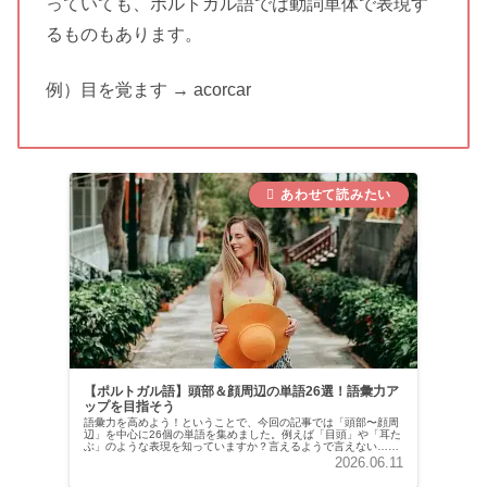
っていても、ポルトガル語では動詞単体で表現す
るものもあります。
例）目を覚ます → acorcar
【ポルトガル語】頭部＆顔周辺の単語26選！語彙力ア
ップを目指そう
語彙力を高めよう！ということで、今回の記事では「頭部〜顔周
辺」を中心に26個の単語を集めました。例えば「目頭」や「耳た
ぶ」のような表現を知っていますか？言えるようで言えない…そ
んなもどかしさ今日で終わりにしましょう！
2026.06.11