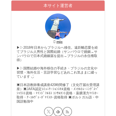
本サイト運営者
mic
▶▷2018年日本からブラジルへ移住。遠距離恋愛を経
てブラジル人男性と国際結婚（サンパウロで婚姻→サ
ンパウロで日本式婚姻届を提出→ブラジルの永住権取
得）
▶▷国際結婚や海外移住の手続き・ブラジルの文化や
習慣・海外生活・言語学習などあれこれ気ままに綴っ
ています ◡̈
▣日本語教師養成講座420時間修了（文化庁届出受理講
座）▣JAFA認定ｺﾐｭﾆｹｰｼｮﾝｽｷﾙ資格・ﾒﾝﾀﾙﾄﾚｰﾆﾝｸﾞｽﾍﾟ
ｼｬﾘｽﾄ資格・ﾏｲﾝﾄﾞﾌﾙﾈｽ ｺﾝｻﾙﾀﾝﾄ資格・薬膳漢方ﾏｲｽﾀｰ
取得・ｱｰﾕﾙｳﾞｪｰﾀﾞﾏｲｽﾀｰ資格取得 ▣ポルトガル語・中
国語勉強中