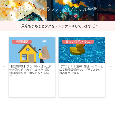
異郷を楽しむアラフォーのブラジル生活
只今ちまちまとタグをメンテナンスしています ◡̈ *
国際郵便
日々の生活・ライフハック
用
【国際郵便】ブラジルへ送った荷
【ブラジル】通称: 自殺シャワーと
物が送り返されてしまった（涙）
は？給湯設備がないブラジルのお
追跡履歴公開・返送にかかる請求
風呂事情に迫る
額は？
【ブ
目の
驚き