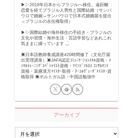
▶▷2018年日本からブラジルへ移住。遠距離
恋愛を経てブラジル人男性と国際結婚（サンパ
ウロで婚姻→サンパウロで日本式婚姻届を提出
→ブラジルの永住権取得）
▶▷国際結婚や海外移住の手続き・ブラジルの
文化や習慣・海外生活・言語学習などあれこれ
気ままに綴っています ◡̈
▣日本語教師養成講座420時間修了（文化庁届
出受理講座）▣JAFA認定ｺﾐｭﾆｹｰｼｮﾝｽｷﾙ資格・ﾒ
ﾝﾀﾙﾄﾚｰﾆﾝｸﾞｽﾍﾟｼｬﾘｽﾄ資格・ﾏｲﾝﾄﾞﾌﾙﾈｽ ｺﾝｻﾙﾀﾝﾄ
資格・薬膳漢方ﾏｲｽﾀｰ取得・ｱｰﾕﾙｳﾞｪｰﾀﾞﾏｲｽﾀｰ資
格取得 ▣ポルトガル語・中国語勉強中
アーカイブ