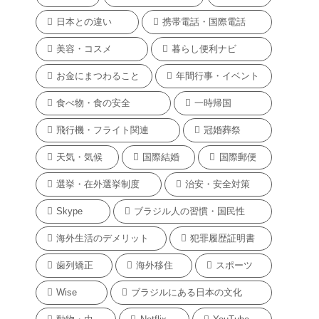
日本との違い
携帯電話・国際電話
美容・コスメ
暮らし便利ナビ
お金にまつわること
年間行事・イベント
食べ物・食の安全
一時帰国
飛行機・フライト関連
冠婚葬祭
天気・気候
国際結婚
国際郵便
選挙・在外選挙制度
治安・安全対策
Skype
ブラジル人の習慣・国民性
海外生活のデメリット
犯罪履歴証明書
歯列矯正
海外移住
スポーツ
Wise
ブラジルにある日本の文化