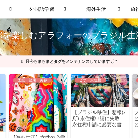
外国語学習
海外生活
旅
郷を楽しむアラフォーのブラジル
只今ちまちまとタグをメンテナンスしています ◡̈ *
医療・健康・美容
ビザ・永住権
【ブラジル移住】悲報(ﾉ
Д`) 永住権申請に失敗｜
永住権申請に必要な書類
など①
【海外生活】女性の必需