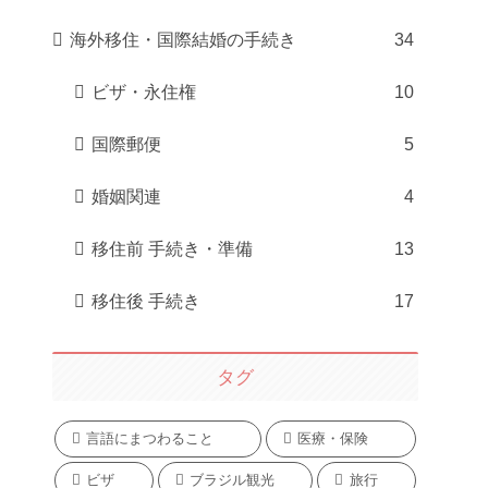
海外移住・国際結婚の手続き
34
ビザ・永住権
10
国際郵便
5
婚姻関連
4
移住前 手続き・準備
13
移住後 手続き
17
タグ
言語にまつわること
医療・保険
ビザ
ブラジル観光
旅行