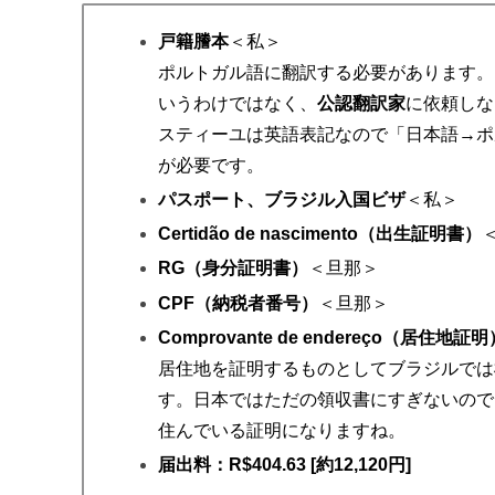
戸籍謄本
＜私＞
ポルトガル語に翻訳する必要があります。
いうわけではなく、
公認翻訳家
に依頼しな
スティーユは英語表記なので「日本語→ポ
が必要です。
パスポート、
ブラジル入国ビザ
＜私＞
Certidão de nascimento（出生証明書）
RG（身分証明書）
＜旦那＞
CPF（納税者番号）
＜旦那＞
Comprovante de endereço（居住地証明
居住地を証明するものとしてブラジルでは
す。日本ではただの領収書にすぎないので（
住んでいる証明になりますね。
届出料：R$404.63 [約12,120円]