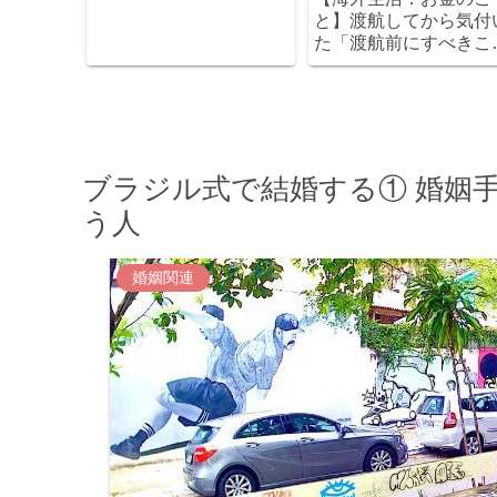
と】渡航してから気付
た「渡航前にすべきこ
と」
ブラジル式で結婚する① 婚姻
う人
婚姻関連