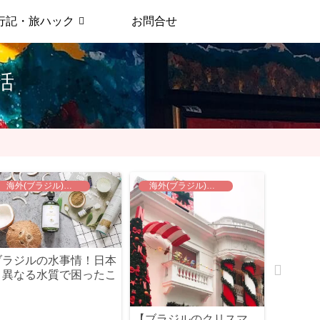
行記・旅ハック
お問合せ
生活
海外(ブラジル)での暮らし
海外(ブラジル)での暮らし
文明の利
ブラジルの水事情！日本
海外移住
と異なる水質で困ったこ
Stor
と
た？！
【ブラジルのクリスマ