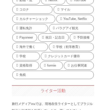
動物・虫
Netflix
YouTube
コロナ
マイル
カルチャーショック
YouTube, Netflix
運転免許
パラグアイ観光
Payoneer
祝日・記念日
予防接種
海外で働く
学校（初等教育）
学校
クレジットカード優待
資格取得
formie
お仕事関連
免税
ライター活動
旅行メディアittaでは、現地在住ライターとしてブラジル