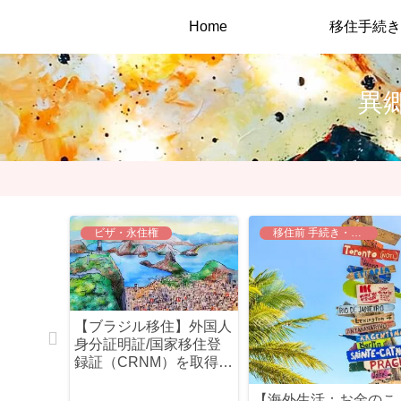
Home
移住手続き
異
ビザ・永住権
移住前 手続き・準備
「頑張っ
【ブラジル移住】外国人
いけない
身分証明証/国家移住登
録証（CRNM）を取得し
たよ！
【海外生活：お金のこ